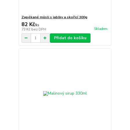
Zapékané müsli s jablky a skořicí 300g
82 Kč
/
ks
Skladem
73 Kč
bez DPH
Přidat do košíku