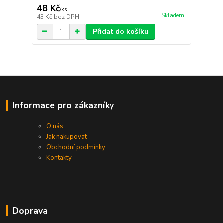
48 Kč
/
ks
Skladem
43 Kč
bez DPH
Přidat do košíku
Informace pro zákazníky
O nás
Jak nakupovat
Obchodní podmínky
Kontakty
Doprava