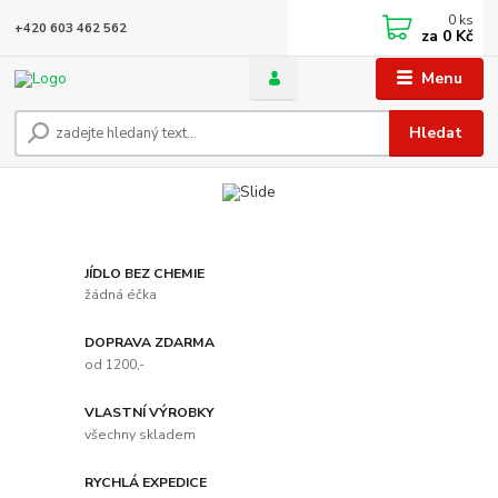
0
ks
+420 603 462 562
za
0 Kč
Menu
Hledat
JÍDLO BEZ CHEMIE
žádná éčka
DOPRAVA ZDARMA
od 1200,-
VLASTNÍ VÝROBKY
všechny skladem
RYCHLÁ EXPEDICE