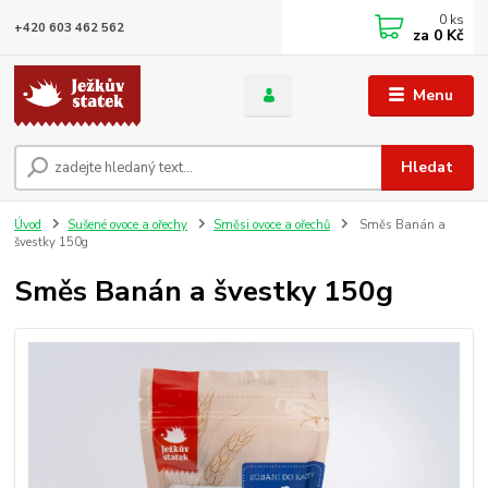
0
ks
+420 603 462 562
za
0 Kč
Menu
Hledat
Úvod
Sušené ovoce a ořechy
Směsi ovoce a ořechů
Směs Banán a
švestky 150g
Směs Banán a švestky 150g