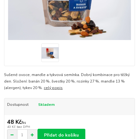
Sušené ovoce, mandle a tykvová semínka. Dobrý kombinace pro těžký
den. Složení: banán 20 %, švestky 20 %, rozinky 27 %, mandle 13 %
(alergen), tykev 20 %.
celý popis
Dostupnost
Skladem
48 Kč
/
ks
43 Kč
bez DPH
Přidat do košíku