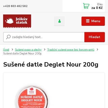
0
ks
+420 603 462 562
za
0 Kč
Menu
Hledat
Úvod
Sušené ovoce a ořechy
Tradiční sušené ovoce bez konzervantů
Sušené datle Deglet Nour 200g
Sušené datle Deglet Nour 200g