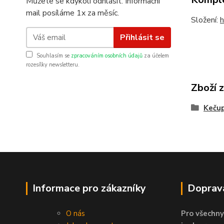
Můžete se kdykoli odhlásit. Informační
mail posíláme 1x za měsíc.
Složení:
h
Přihlásit se
Souhlasím se
zpracováním osobních údajů
za účelem
rozesílky newsletteru.
Zboží 
Kečup
Informace pro zákazníky
Doprav
O nás
Pro všechny