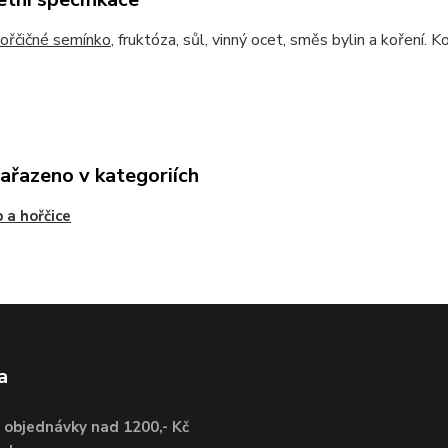
ořčičné semínko
, fruktóza, sůl, vinný ocet, směs bylin a koření. 
zařazeno v kategoriích
 a hořčice
a
 objednávky nad 1200,- Kč