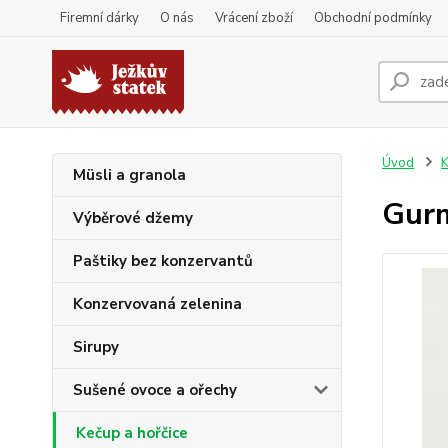
Firemní dárky
O nás
Vrácení zboží
Obchodní podmínky
Úvod
K
Müsli a granola
Gurm
Výběrové džemy
Paštiky bez konzervantů
Konzervovaná zelenina
Sirupy
Sušené ovoce a ořechy
Kečup a hořčice