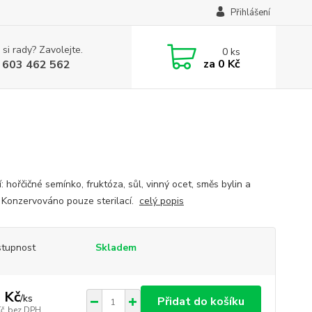
Přihlášení
 si rady? Zavolejte.
0
ks
za
0 Kč
 603 462 562
: hořčičné semínko, fruktóza, sůl, vinný ocet, směs bylin a
. Konzervováno pouze sterilací.
celý popis
tupnost
Skladem
 Kč
/
ks
Přidat do košíku
Kč
bez DPH