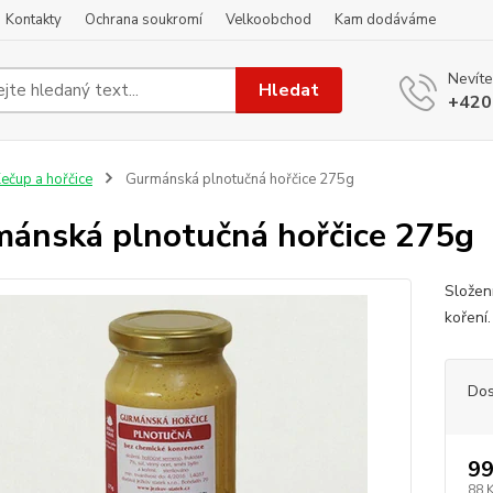
Kontakty
Ochrana soukromí
Velkoobchod
Kam dodáváme
Nevíte
Hledat
+420
ečup a hořčice
Gurmánská plnotučná hořčice 275g
ánská plnotučná hořčice 275g
Složení
koření
Dos
99
88 